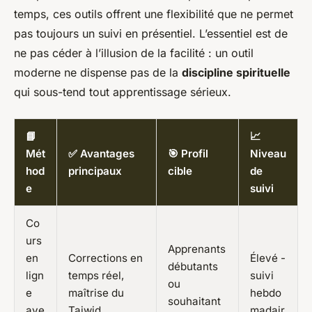
temps, ces outils offrent une flexibilité que ne permet
pas toujours un suivi en présentiel. L’essentiel est de
ne pas céder à l’illusion de la facilité : un outil
moderne ne dispense pas de la
discipline spirituelle
qui sous-tend tout apprentissage sérieux.
📘
📈
Mét
✅ Avantages
🎯 Profil
Niveau
hod
principaux
cible
de
e
suivi
Co
urs
Apprenants
en
Corrections en
Élevé -
débutants
lign
temps réel,
suivi
ou
e
maîtrise du
hebdo
souhaitant
ave
Tajwid,
madair