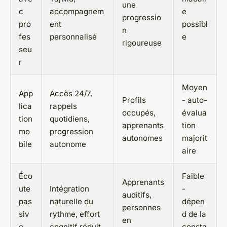
une
c
accompagnem
e
progressio
pro
ent
possibl
n
fes
personnalisé
e
rigoureuse
seu
r
Moyen
App
Accès 24/7,
Profils
- auto-
lica
rappels
occupés,
évalua
tion
quotidiens,
apprenants
tion
mo
progression
autonomes
majorit
bile
autonome
aire
Éco
Faible
Apprenants
ute
Intégration
-
auditifs,
pas
naturelle du
dépen
personnes
siv
rythme, effort
d de la
en
e
cognitif réduit,
consta