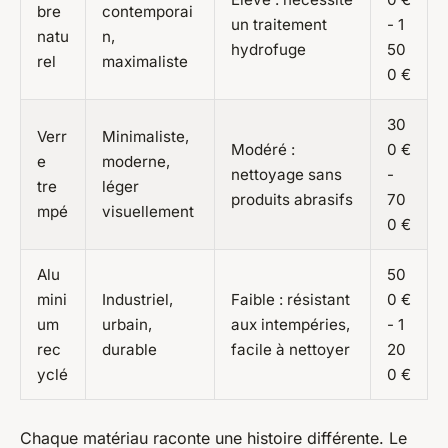
bre
contemporai
un traitement
- 1
natu
n,
hydrofuge
50
rel
maximaliste
0 €
30
Verr
Minimaliste,
Modéré :
0 €
e
moderne,
nettoyage sans
-
tre
léger
produits abrasifs
70
mpé
visuellement
0 €
Alu
50
mini
Industriel,
Faible : résistant
0 €
um
urbain,
aux intempéries,
- 1
rec
durable
facile à nettoyer
20
yclé
0 €
Chaque matériau raconte une histoire différente. Le