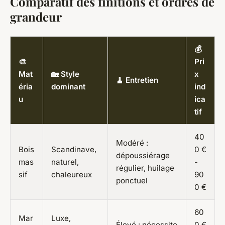
Comparatif des finitions et ordres de
grandeur
💰
🎨
Pri
Mat
🏡 Style
x
🧹 Entretien
éria
dominant
ind
u
ica
tif
40
Modéré :
Bois
Scandinave,
0 €
dépoussiérage
mas
naturel,
-
régulier, huilage
sif
chaleureux
90
ponctuel
0 €
60
Mar
Luxe,
Élevé : nécessite
0 €