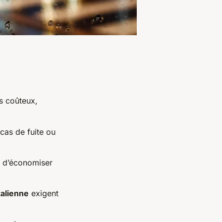
ts coûteux,
 cas de fuite ou
t d’économiser
talienne
exigent