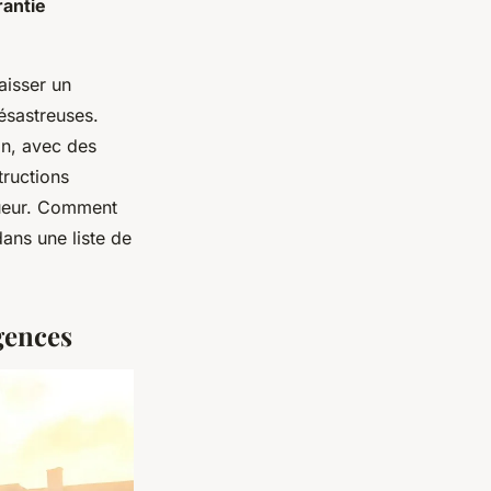
rantie
aisser un
ésastreuses.
in, avec des
tructions
igueur. Comment
dans une liste de
gences