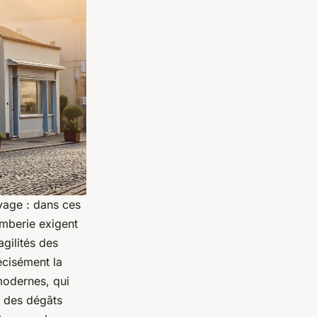
vage : dans ces
omberie exigent
agilités des
écisément la
modernes, qui
si des dégâts