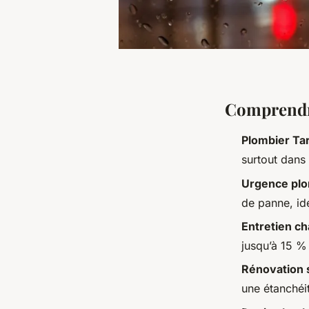
Comprendre
Plombier Ta
surtout dans
Urgence pl
de panne, id
Entretien c
jusqu’à 15 %
Rénovation s
une étanchéité