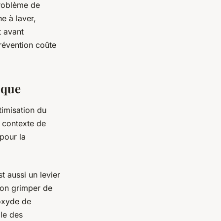
problème de
e à laver,
t avant
prévention coûte
ique
timisation du
n contexte de
 pour la
t aussi un levier
ion grimper de
oxyde de
ôle des