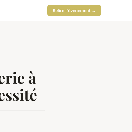
Relire l'événement →
erie à
essité