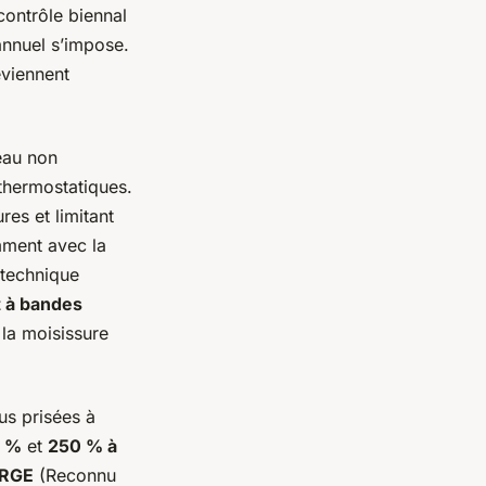
contrôle biennal
annuel s’impose.
eviennent
eau non
 thermostatiques.
es et limitant
amment avec la
 technique
t à bandes
t la moisissure
us prisées à
0 %
et
250 % à
RGE
(Reconnu