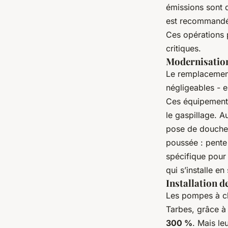
émissions sont 
est recommandé,
Ces opérations 
critiques.
Modernisation
Le remplacement
négligeables - 
Ces équipements 
le gaspillage. A
pose de douches
poussée : pente 
spécifique pour é
qui s’installe e
Installation 
Les pompes à ch
Tarbes, grâce à
300 %
. Mais le