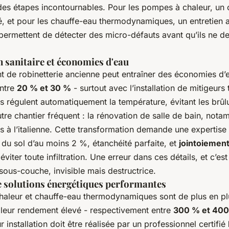
des étapes incontournables. Pour les pompes à chaleur, un 
 et pour les chauffe-eau thermodynamiques, un entretien 
permettent de détecter des micro-défauts avant qu’ils ne d
 sanitaire et économies d'eau
 de robinetterie ancienne peut entraîner des économies d’
entre
20 % et 30 %
- surtout avec l’installation de mitigeurs
régulent automatiquement la température, évitant les brûlur
utre chantier fréquent : la rénovation de salle de bain, not
 à l’italienne. Cette transformation demande une expertise
du sol d’au moins 2 %, étanchéité parfaite, et
jointoiemen
viter toute infiltration. Une erreur dans ces détails, et c’es
n sous-couche, invisible mais destructrice.
de solutions énergétiques performantes
aleur et chauffe-eau thermodynamiques sont de plus en pl
 leur rendement élevé - respectivement entre
300 % et 40
ur installation doit être réalisée par un professionnel certifié