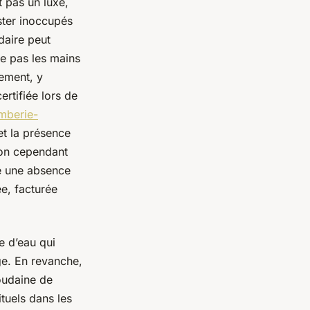
t pas un luxe,
ster inoccupés
daire peut
ve pas les mains
dement, y
rtifiée lors de
mberie-
et la présence
ion cependant
he une absence
e, facturée
e d’eau qui
ge. En revanche,
soudaine de
ituels dans les