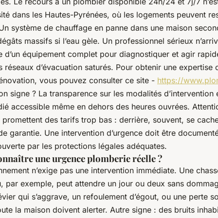
iles. Le recours à un plombier disponible 24h/24 et 7j/7 n’es
ité dans les Hautes-Pyrénées, où les logements peuvent re
. Un système de chauffage en panne dans une maison secon
gâts massifs si l’eau gèle. Un professionnel sérieux n’arri
se d’un équipement complet pour diagnostiquer et agir rapi
 réseaux d’évacuation saturés. Pour obtenir une expertise ce
rénovation, vous pouvez consulter ce site -
https://www.plo
on signe ? La transparence sur les modalités d’intervention 
ié accessible même en dehors des heures ouvrées. Attent
 promettent des tarifs trop bas : derrière, souvent, se cac
de garantie. Une intervention d’urgence doit être documenté
ouverte par les protections légales adéquates.
naître une urgence plomberie réelle ?
nnement n’exige pas une intervention immédiate. Une chass
u, par exemple, peut attendre un jour ou deux sans domma
’évier qui s’aggrave, un refoulement d’égout, ou une perte 
ute la maison doivent alerter. Autre signe : des bruits inhab