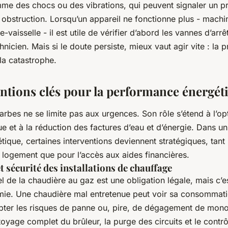
mme des chocs ou des vibrations, qui peuvent signaler un 
obstruction. Lorsqu’un appareil ne fonctionne plus - machin
-vaisselle - il est utile de vérifier d’abord les vannes d’arrê
hnicien. Mais si le doute persiste, mieux vaut agir vite : la 
la catastrophe.
entions clés pour la performance énergét
rbes ne se limite pas aux urgences. Son rôle s’étend à l’op
e et à la réduction des factures d’eau et d’énergie. Dans u
étique, certaines interventions deviennent stratégiques, tant
logement que pour l’accès aux aides financières.
 sécurité des installations de chauffage
el de la chaudière au gaz est une obligation légale, mais c’es
ie. Une chaudière mal entretenue peut voir sa consommat
pter les risques de panne ou, pire, de dégagement de mon
oyage complet du brûleur, la purge des circuits et le contr