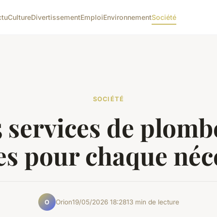
ctu
Culture
Divertissement
Emploi
Environnement
Société
SOCIÉTÉ
 services de plomb
s pour chaque néc
Orion
19/05/2026 18:28
13 min de lecture
O