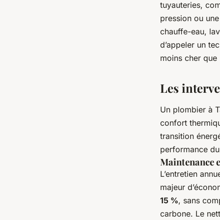
tuyauteries, co
pression ou une 
chauffe-eau, lave
d’appeler un tec
moins cher que 
Les interv
Un plombier à Ta
confort thermiqu
transition énerg
performance du 
Maintenance et
L’entretien annu
majeur d’économ
15 %
, sans com
carbone. Le nett