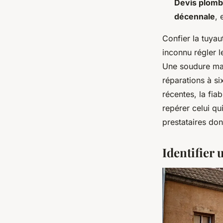
Devis plomb
décennale
, 
Confier la tuyau
inconnu régler 
Une soudure mal
réparations à si
récentes, la fia
repérer celui qu
prestataires don
Identifier