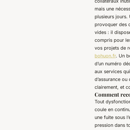
collatéraux inut
mais une nécess
plusieurs jours
provoquer des dé
vides : il dispo
compris pour les
vos projets de 
bohuon.fr
. Un b
d’un numéro déd
aux services qui
d’assurance ou 
clairement, et c
Comment recon
Tout dysfonctio
coule en contin
une fuite sous l
pression dans to